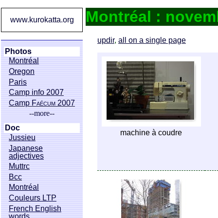
Montréal : novem
www.kurokatta.org
updir
,
all on a single page
Photos
Montréal
Oregon
Paris
Camp info 2007
Camp
Faécum
2007
--more--
Doc
machine à coudre
Jussieu
Japanese
adjectives
Muttrc
Bcc
Montréal
Couleurs LTP
French English
words