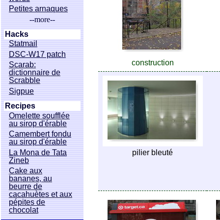
Petites arnaques
--more--
Hacks
Statmail
DSC-W17 patch
construction
Scarab:
dictionnaire de
Scrabble
Sigpue
Recipes
Omelette soufflée
au sirop d'érable
Camembert fondu
au sirop d'érable
La Mona de Tata
pilier bleuté
Zineb
Cake aux
bananes, au
beurre de
cacahuètes et aux
pépites de
chocolat