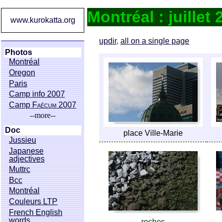
Montréal : juillet
www.kurokatta.org
updir
,
all on a single page
Photos
Montréal
Oregon
Paris
Camp info 2007
Camp
Faécum
2007
--more--
Doc
place Ville-Marie
Jussieu
Japanese
adjectives
Muttrc
Bcc
Montréal
Couleurs LTP
French English
words
roches