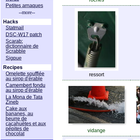
Petites arnaques
--more--
Hacks
Statmail
DSC-W17 patch
Scarab:
dictionnaire de
Scrabble
Sigpue
Recipes
Omelette soufflée
ressort
au sirop d'érable
Camembert fondu
au sirop d'érable
La Mona de Tata
Zineb
Cake aux
bananes, au
beurre de
cacahuètes et aux
pépites de
vidange
chocolat