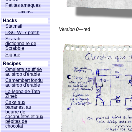
Petites arnaques
--more--
Hacks
Statmail
Version 0—
red
DSC-W17 patch
Scarab:
dictionnaire de
Scrabble
Sigpue
Recipes
Omelette soufflée
au sirop d'érable
Camembert fondu
au sirop d'érable
La Mona de Tata
Zineb
Cake aux
bananes, au
beurre de
cacahuètes et aux
pépites de
chocolat