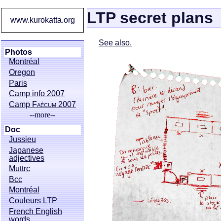
LTP secret plans
www.kurokatta.org
See also.
Photos
Montréal
Oregon
Paris
Camp info 2007
Camp
Faécum
2007
--more--
Doc
Jussieu
Japanese
adjectives
Muttrc
Bcc
Montréal
Couleurs LTP
French English
words