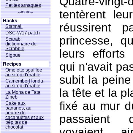
Quatre-vingt
Petites arnaques
tentèrent le
--more--
Hacks
réussirent p
Statmail
DSC-W17 patch
princesse, q
Scarab:
dictionnaire de
Scrabble
leurs effort
Sigpue
qui n'avait pas
Recipes
Omelette soufflée
au sirop d'érable
subit la peine
Camembert fondu
au sirop d'érable
la tête et la p
La Mona de Tata
Zineb
fixé au mur d
Cake aux
bananes, au
beurre de
passaient 
cacahuètes et aux
pépites de
chocolat
voyaient a