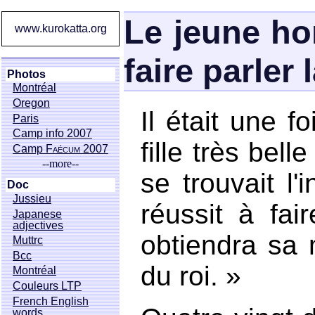
Le jeune ho
www.kurokatta.org
faire parler l
Photos
Montréal
Oregon
Il était une f
Paris
Camp info 2007
fille très bell
Camp
Faécum
2007
--more--
se trouvait l'
Doc
Jussieu
réussit à fair
Japanese
adjectives
obtiendra sa 
Muttrc
Bcc
du roi. »
Montréal
Couleurs LTP
French English
words