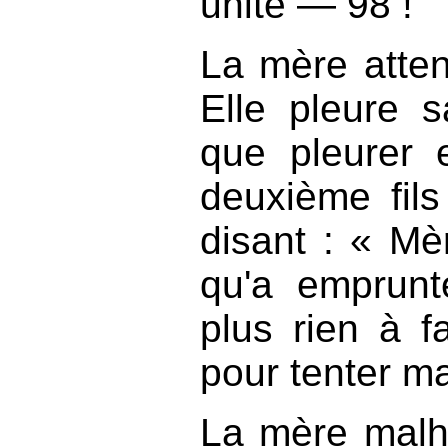
unité — 98 !
La mère attend
Elle pleure s
que pleurer e
deuxième fil
disant : « Mèr
qu'a emprunt
plus rien à fa
pour tenter m
La mère malh