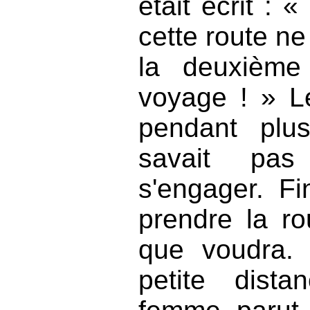
était écrit : 
cette route ne
la deuxième
voyage ! » L
pendant plu
savait pas
s'engager. Fi
prendre la ro
que voudra. 
petite dista