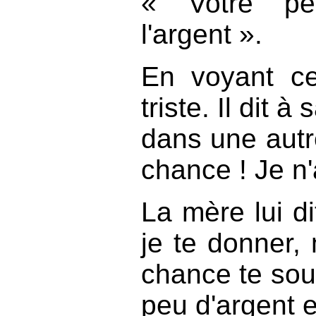
« Votre pè
l'argent ».
En voyant cel
triste. Il dit 
dans une autre
chance ! Je n'a
La mère lui di
je te donner, 
chance te sour
peu d'argent e